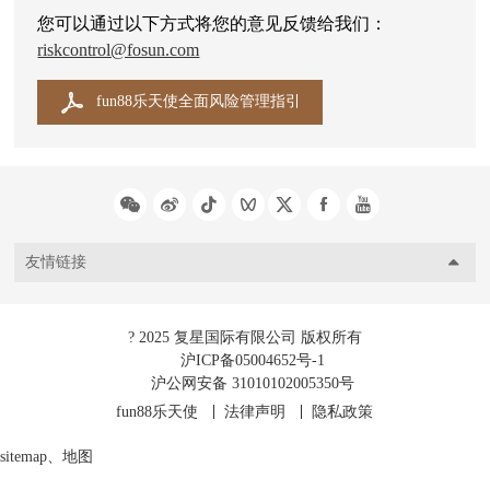
您可以通过以下方式将您的意见反馈给我们：
riskcontrol@fosun.com
fun88乐天使全面风险管理指引
友情链接
? 2025 复星国际有限公司 版权所有
沪ICP备05004652号-1
沪公网安备 31010102005350号
fun88乐天使
法律声明
隐私政策
sitemap
、
地图